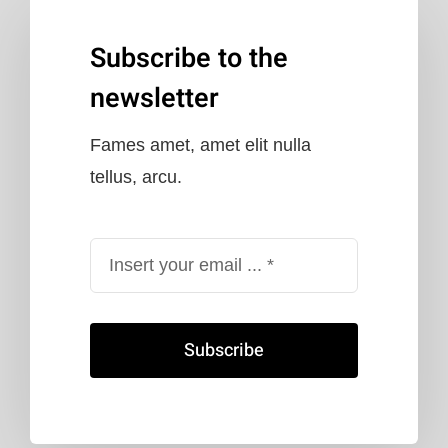
Subscribe to the
newsletter
Fames amet, amet elit nulla
tellus, arcu.
Subscribe