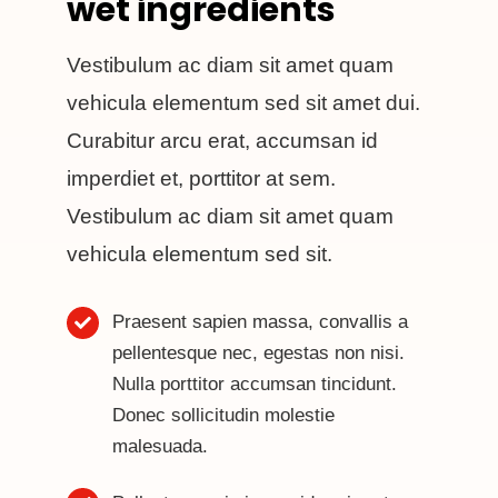
wet ingredients
Vestibulum ac diam sit amet quam
vehicula elementum sed sit amet dui.
Curabitur arcu erat, accumsan id
imperdiet et, porttitor at sem.
Vestibulum ac diam sit amet quam
vehicula elementum sed sit.
Praesent sapien massa, convallis a
pellentesque nec, egestas non nisi.
Nulla porttitor accumsan tincidunt.
Donec sollicitudin molestie
malesuada.