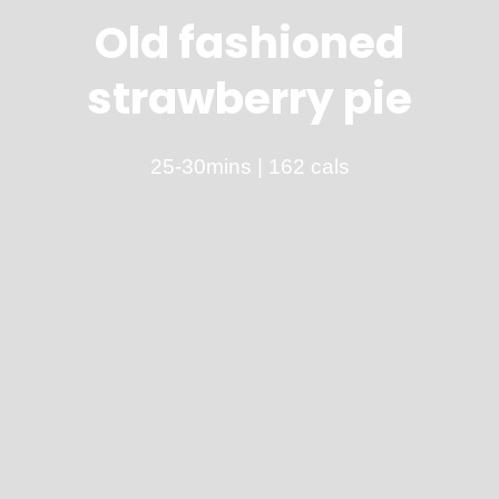
Old fashioned
strawberry pie
25-30mins | 162 cals