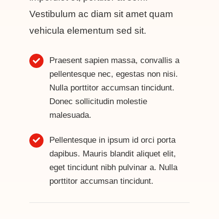
Vestibulum ac diam sit amet quam
vehicula elementum sed sit.
Praesent sapien massa, convallis a
pellentesque nec, egestas non nisi.
Nulla porttitor accumsan tincidunt.
Donec sollicitudin molestie
malesuada.
Pellentesque in ipsum id orci porta
dapibus. Mauris blandit aliquet elit,
eget tincidunt nibh pulvinar a. Nulla
porttitor accumsan tincidunt.