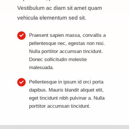
Vestibulum ac diam sit amet quam
vehicula elementum sed sit.
Praesent sapien massa, convallis a
pellentesque nec, egestas non nisi.
Nulla porttitor accumsan tincidunt.
Donec sollicitudin molestie
malesuada.
Pellentesque in ipsum id orci porta
dapibus. Mauris blandit aliquet elit,
eget tincidunt nibh pulvinar a. Nulla
porttitor accumsan tincidunt.