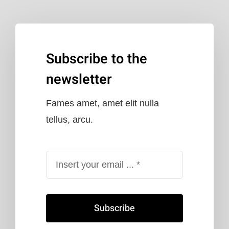
Subscribe to the
newsletter
Fames amet, amet elit nulla
tellus, arcu.
Subscribe