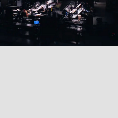
NOUV
About
Aurora
About
Contact Us