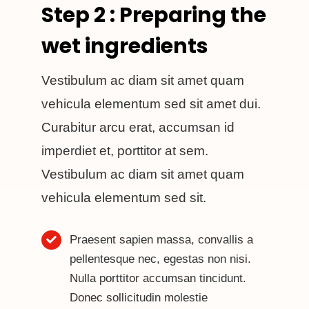
Step 2 : Preparing the
wet ingredients
Vestibulum ac diam sit amet quam
vehicula elementum sed sit amet dui.
Curabitur arcu erat, accumsan id
imperdiet et, porttitor at sem.
Vestibulum ac diam sit amet quam
vehicula elementum sed sit.
Praesent sapien massa, convallis a
pellentesque nec, egestas non nisi.
Nulla porttitor accumsan tincidunt.
Donec sollicitudin molestie